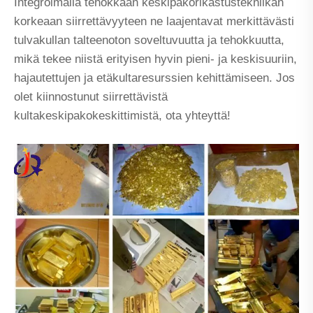
Integroimalla tehokkaan keskipakorikastustekniikan
korkeaan siirrettävyyteen ne laajentavat merkittävästi
tulvakullan talteenoton soveltuvuutta ja tehokkuutta,
mikä tekee niistä erityisen hyvin pieni- ja keskisuuriin,
hajautettujen ja etäkultaresurssien kehittämiseen. Jos
olet kiinnostunut siirrettävistä
kultakeskipakokeskittimistä, ota yhteyttä!