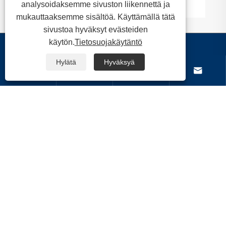
analysoidaksemme sivuston liikennettä ja
mukauttaaksemme sisältöä. Käyttämällä tätä
sivustoa hyväksyt evästeiden
käytön.
Tietosuojakäytäntö
Tietoja meistä
Hylätä
Hyväksyä




Tuotteet
Ota meihin yhteyttä
SEURAA MEITÄ