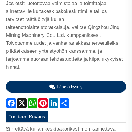
Jos etsit luotettavaa valmistajaa ja toimittajaa
siirrettäville kultakeskipakokeskittimille tai jos
tarvitset räätälöityjä kullan
talteenottolaitteistoratkaisuja, valitse Qingzhou Jinqi
Mining Machinery Co., Ltd. kumppaniksesi.
Toivotamme uudet ja vanhat asiakkaat tervetulleiksi
pitkäaikaiseen yhteistyöhön kanssamme, ja
tarjoamme suoraan tehdastuotteita ja kilpailukykyiset
hinnat.
Lähetä kysely
Facebook
X
WhatsApp
Pinterest
LinkedIn
Share
Tuotteen Kuvaus
Siirrettävä kullan keskipakorikastin on kannettava