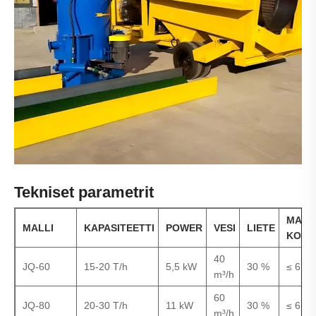
Tekniset parametrit
MALM
MALLI
KAPASITEETTI
POWER
VESI
LIETE
KOKO
40
JQ-60
15-20 T/h
5,5 kW
30 %
≤ 6 m
m³/h
60
JQ-80
20-30 T/h
11 kW
30 %
≤ 6 m
m³/h