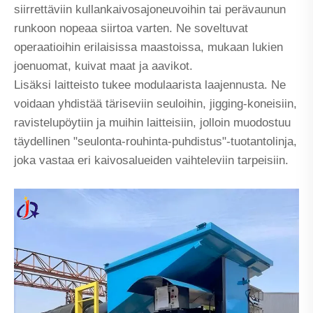
siirrettäviin kullankaivosajoneuvoihin tai perävaunun
runkoon nopeaa siirtoa varten. Ne soveltuvat
operaatioihin erilaisissa maastoissa, mukaan lukien
joenuomat, kuivat maat ja aavikot.
Lisäksi laitteisto tukee modulaarista laajennusta. Ne
voidaan yhdistää täriseviin seuloihin, jigging-koneisiin,
ravistelupöytiin ja muihin laitteisiin, jolloin muodostuu
täydellinen "seulonta-rouhinta-puhdistus"-tuotantolinja,
joka vastaa eri kaivosalueiden vaihteleviin tarpeisiin.