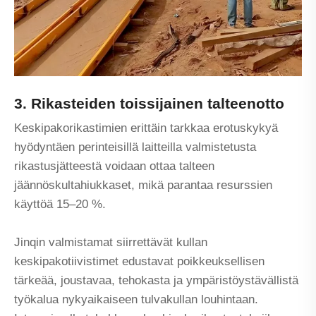
3. Rikasteiden toissijainen talteenotto
Keskipakorikastimien erittäin tarkkaa erotuskykyä
hyödyntäen perinteisillä laitteilla valmistetusta
rikastusjätteestä voidaan ottaa talteen
jäännöskultahiukkaset, mikä parantaa resurssien
käyttöä 15–20 %.
Jinqin valmistamat siirrettävät kullan
keskipakotiivistimet edustavat poikkeuksellisen
tärkeää, joustavaa, tehokasta ja ympäristöystävällistä
työkalua nykyaikaiseen tulvakullan louhintaan.