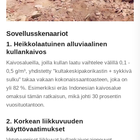
Sovellusskenaariot
1. Heikkolaatuinen alluviaalinen
kullankaivos
Kaivosalueilla, joilla kullan laatu vaihtelee välillä 0,1 -
0,5 g/m³, yhdistetty "kultakeskipakorikastin + sykkivä
sulku" takaa vakaan kokonaissaantoasteen, joka on
yli 82 %. Esimerkiksi eräs Indonesian kaivosalue
omaksui tämän ratkaisun, mikä johti 30 prosentin
vuosituotantoon.
2. Korkean liikkuvuuden
käyttövaatimukset
Vetotyyppiset liikkuvat kullankaivosajoneuvot