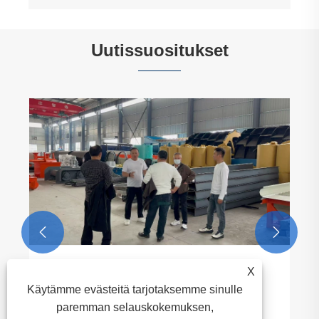
Uutissuositukset
Miksi alluviaalinen kultaa sykkivä sulku on
välttämätön tehokkaalle kullan
talteenotolle?
Katso lisää >>


X
Käytämme evästeitä tarjotaksemme sinulle
paremman selauskokemuksen,