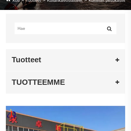
Koti
Tuotteet
Kullankaivoslaitteet
Kultaiset pesukasvit
Tuotteet
TUOTTEEMME