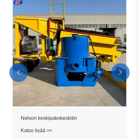
Alluvial kultaa etsivä ajoneuvo
Katso lisää >>

