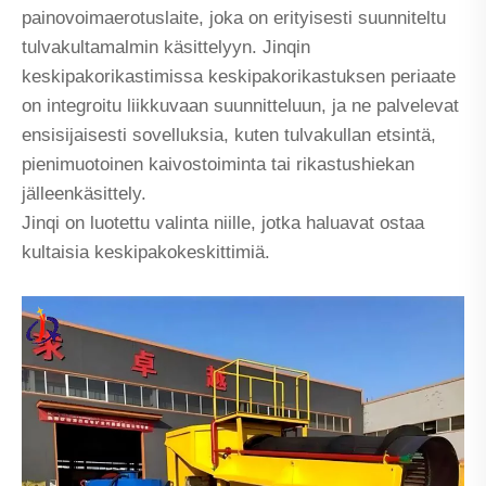
painovoimaerotuslaite, joka on erityisesti suunniteltu
tulvakultamalmin käsittelyyn. Jinqin
keskipakorikastimissa keskipakorikastuksen periaate
on integroitu liikkuvaan suunnitteluun, ja ne palvelevat
ensisijaisesti sovelluksia, kuten tulvakullan etsintä,
pienimuotoinen kaivostoiminta tai rikastushiekan
jälleenkäsittely.
Jinqi on luotettu valinta niille, jotka haluavat ostaa
kultaisia ​​keskipakokeskittimiä.