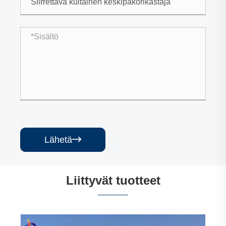
Lähetä

Liittyvät tuotteet