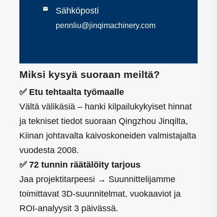

Sähköposti
pennliu@jinqimachinery.com
Miksi kysyä suoraan meiltä?
✅ Etu tehtaalta työmaalle
Vältä välikäsiä – hanki kilpailukykyiset hinnat
ja tekniset tiedot suoraan Qingzhou Jinqilta,
Kiinan johtavalta kaivoskoneiden valmistajalta
vuodesta 2008.
✅ 72 tunnin räätälöity tarjous
Jaa projektitarpeesi → Suunnittelijamme
toimittavat 3D-suunnitelmat, vuokaaviot ja
ROI-analyysit 3 päivässä.