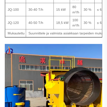
80
JQ-100
30-40 T/h
15 kW
30 %
≤ 6 m
m³/h
100
JQ-120
40-50 T/h
18,5 kW
30 %
≤ 6 m
m³/h
Mukautettu
Suunnittele ja valmista asiakkaan tarpeiden mukaan