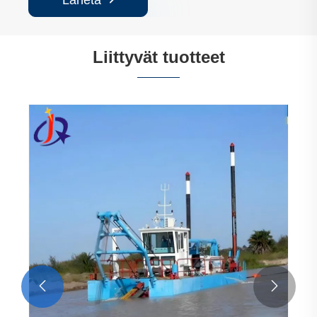
Lähetä
Liittyvät tuotteet

