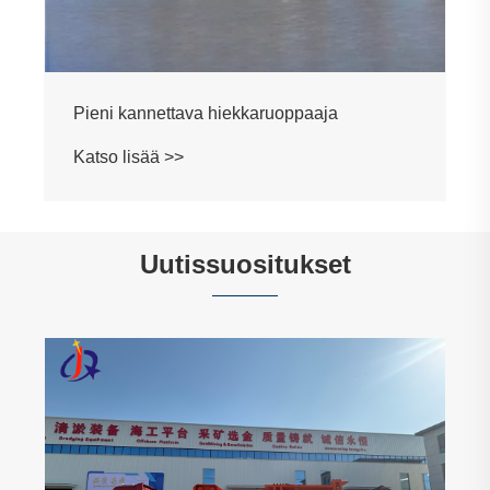
Pieni kannettava hiekkaruoppaaja
Katso lisää >>
Uutissuositukset
Toista tilaus Ke
Mining -seulayks
Katso lisää >>