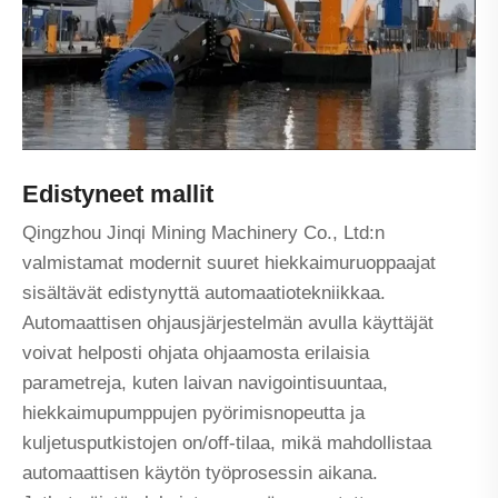
Edistyneet mallit
Qingzhou Jinqi Mining Machinery Co., Ltd:n
valmistamat modernit suuret hiekkaimuruoppaajat
sisältävät edistynyttä automaatiotekniikkaa.
Automaattisen ohjausjärjestelmän avulla käyttäjät
voivat helposti ohjata ohjaamosta erilaisia ​​
parametreja, kuten laivan navigointisuuntaa,
hiekkaimupumppujen pyörimisnopeutta ja
kuljetusputkistojen on/off-tilaa, mikä mahdollistaa
automaattisen käytön työprosessin aikana.