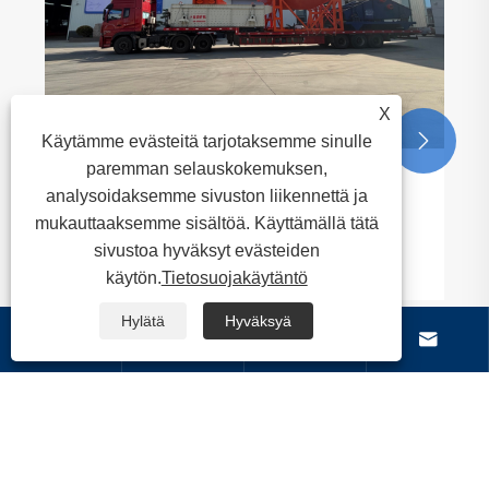
X


Käytämme evästeitä tarjotaksemme sinulle
paremman selauskokemuksen,
sevä seulonta- ja pesuyksikkö on
analysoidaksemme sivuston liikennettä ja
 onnistuneesti, mikä tukee
mukauttaaksemme sisältöä. Käyttämällä tätä
mineraalien käsittelytuotantoa.
sivustoa hyväksyt evästeiden
ä >>
käytön.
Tietosuojakäytäntö
Hylätä
Hyväksyä




Tietoja meistä