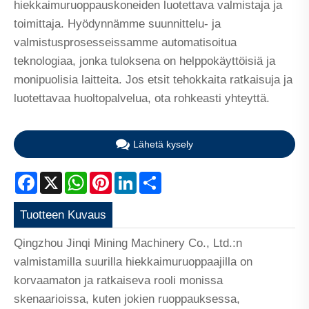
hiekkaimuruoppauskoneiden luotettava valmistaja ja
toimittaja. Hyödynnämme suunnittelu- ja
valmistusprosesseissamme automatisoitua
teknologiaa, jonka tuloksena on helppokäyttöisiä ja
monipuolisia laitteita. Jos etsit tehokkaita ratkaisuja ja
luotettavaa huoltopalvelua, ota rohkeasti yhteyttä.
Lähetä kysely
Facebook
X
WhatsApp
Pinterest
LinkedIn
Share
Tuotteen Kuvaus
Qingzhou Jinqi Mining Machinery Co., Ltd.:n
valmistamilla suurilla hiekkaimuruoppaajilla on
korvaamaton ja ratkaiseva rooli monissa
skenaarioissa, kuten jokien ruoppauksessa,