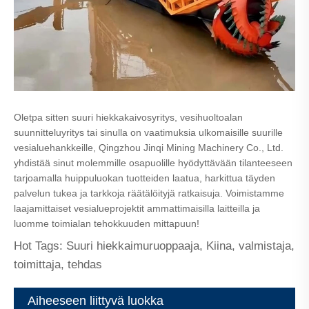
Oletpa sitten suuri hiekkakaivosyritys, vesihuoltoalan
suunnitteluyritys tai sinulla on vaatimuksia ulkomaisille suurille
vesialuehankkeille, Qingzhou Jinqi Mining Machinery Co., Ltd.
yhdistää sinut molemmille osapuolille hyödyttävään tilanteeseen
tarjoamalla huippuluokan tuotteiden laatua, harkittua täyden
palvelun tukea ja tarkkoja räätälöityjä ratkaisuja. Voimistamme
laajamittaiset vesialueprojektit ammattimaisilla laitteilla ja
luomme toimialan tehokkuuden mittapuun!
Hot Tags: Suuri hiekkaimuruoppaaja, Kiina, valmistaja,
toimittaja, tehdas
Aiheeseen liittyvä luokka