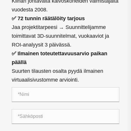
Kiinan johtavalta kaivoskoneiden valmistajalta
vuodesta 2008.
✅ 72 tunnin räätälöity tarjous
Jaa projektitarpeesi → Suunnittelijamme
toimittavat 3D-suunnitelmat, vuokaaviot ja
ROI-analyysit 3 päivässä.
✅ Ilmainen toteutettavuusarvio paikan
päällä
Suurten tilausten osalta pyydä ilmainen
virtuaalisivustomme arviointi.