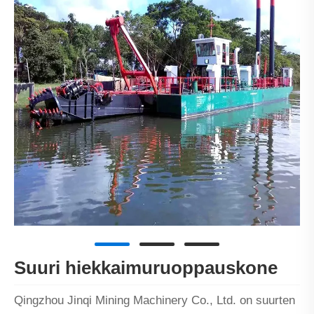
Suuri hiekkaimuruoppauskone
Qingzhou Jinqi Mining Machinery Co., Ltd. on suurten