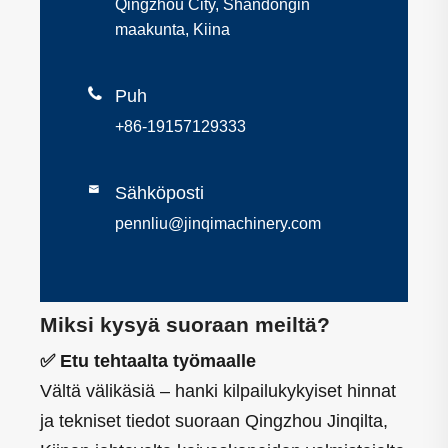
Qingzhou City, Shandongin
maakunta, Kiina

Puh
+86-19157129333

Sähköposti
pennliu@jinqimachinery.com
Miksi kysyä suoraan meiltä?
✅ Etu tehtaalta työmaalle
Vältä välikäsiä – hanki kilpailukykyiset hinnat
ja tekniset tiedot suoraan Qingzhou Jinqilta,