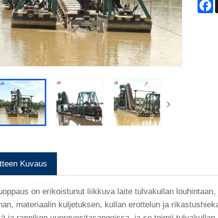
F
tteen Kuvaus
uoppaus on erikoistunut liikkuva laite tulvakullan louhintaan
nan, materiaalin kuljetuksen, kullan erottelun ja rikastushieka
sä ja rannikon vuorovesitasangoissa, ja se toimii tulvakullan 