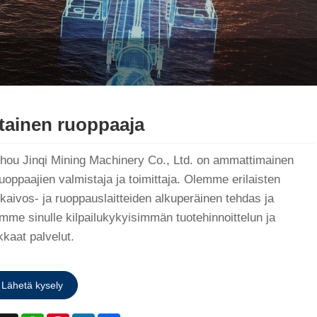
tainen ruoppaaja
hou Jinqi Mining Machinery Co., Ltd. on ammattimainen
uoppaajien valmistaja ja toimittaja. Olemme erilaisten
nkaivos- ja ruoppauslaitteiden alkuperäinen tehdas ja
amme sinulle kilpailukykyisimmän tuotehinnoittelun ja
kkaat palvelut.
Lähetä kysely