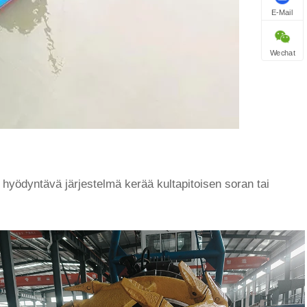
E-Mail
Wechat
itä hyödyntävä järjestelmä kerää kultapitoisen soran tai