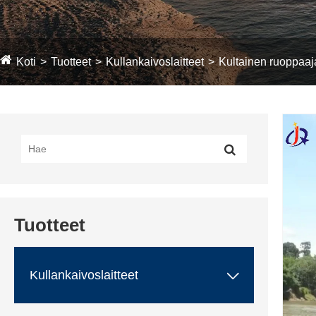
Koti
Tuotteet
Kullankaivoslaitteet
Kultainen ruoppaaj
Tuotteet

Kullankaivoslaitteet