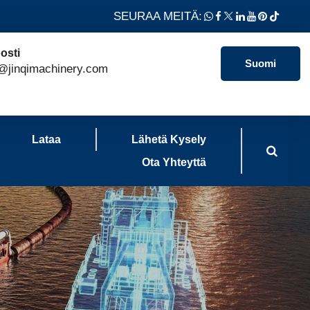
SEURAA MEITÄ:
osti
Suomi
@jinqimachinery.com
Lataa
Lähetä Kysely
Ota Yhteyttä