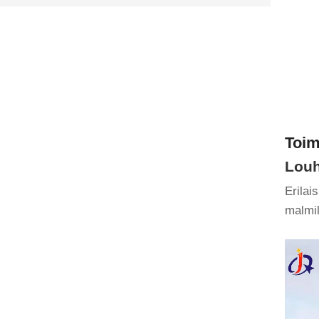
Toim
Louh
Erilai
malmil