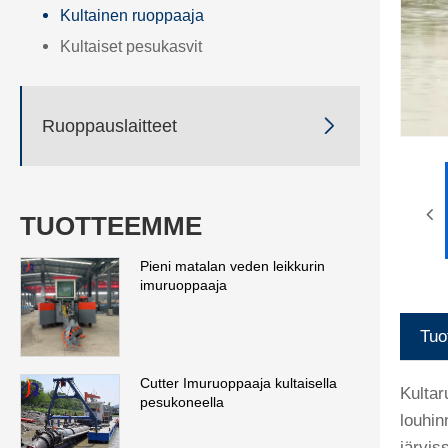
Kultainen ruoppaaja
Kultaiset pesukasvit

Ruoppauslaitteet
TUOTTEEMME
Pieni matalan veden leikkurin
imuruoppaaja
Tuo
Cutter Imuruoppaaja kultaisella
Kultar
pesukoneella
louhin
järvis