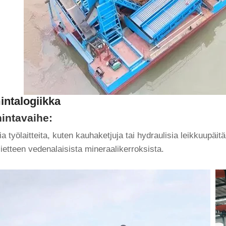
intalogiikka
intavaihe:
sia ​​työlaitteita, kuten kauhaketjuja tai hydraulisia leikkuupä
ietteen vedenalaisista mineraalikerroksista.