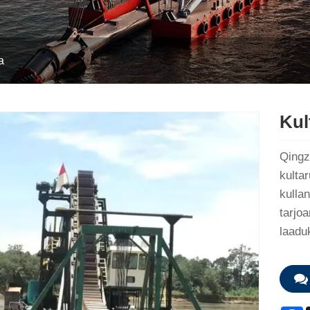
a
Kul
Qingz
kultar
kulla
tarjo
laadu