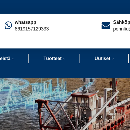
whatsapp
Sähköp
8619157129333
pennliu
eistä
Tuotteet
Uutiset