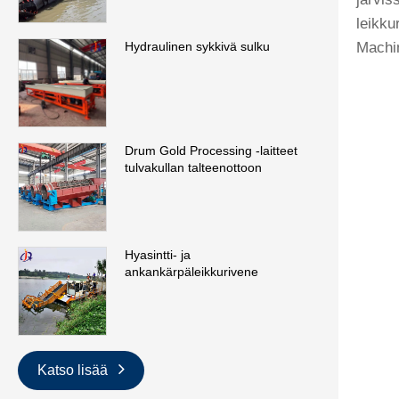
leikku
Machin
Hydraulinen sykkivä sulku
Drum Gold Processing -laitteet
tulvakullan talteenottoon
Hyasintti- ja
ankankärpäleikkurivene
Katso lisää