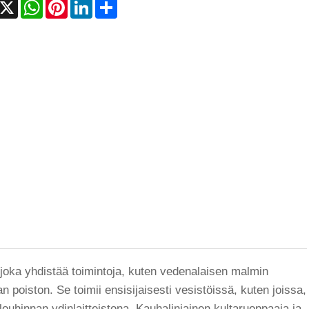
acebook
X
WhatsApp
Pinterest
LinkedIn
Share
, joka yhdistää toimintoja, kuten vedenalaisen malmin
n poiston. Se toimii ensisijaisesti vesistöissä, kuten joissa,
louhinnan ydinlaitteistona. Kauhalinjainen kultaruoppaaja ja