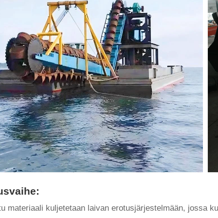
usvaihe:
tu materiaali kuljetetaan laivan erotusjärjestelmään, jossa k