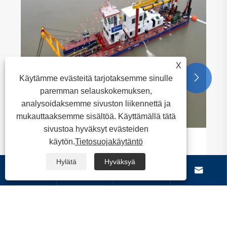
X


Käytämme evästeitä tarjotaksemme sinulle
paremman selauskokemuksen,
analysoidaksemme sivuston liikennettä ja
mukauttaaksemme sisältöä. Käyttämällä tätä
sivustoa hyväksyt evästeiden
käytön.
Tietosuojakäytäntö
Miksi ruoppausalus on nykyaikaisen
vesitietekniikan selkäranka?
Hylätä
Hyväksyä




Katso lisää >>