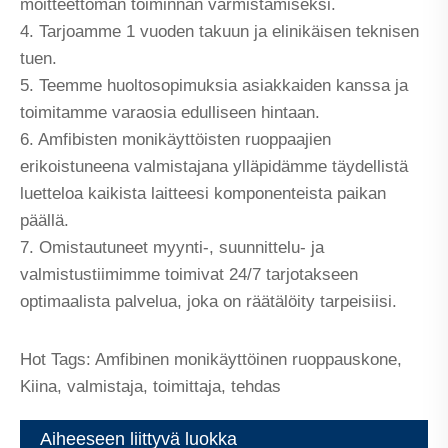
moitteettoman toiminnan varmistamiseksi.
4. Tarjoamme 1 vuoden takuun ja elinikäisen teknisen
tuen.
5. Teemme huoltosopimuksia asiakkaiden kanssa ja
toimitamme varaosia edulliseen hintaan.
6. Amfibisten monikäyttöisten ruoppaajien
erikoistuneena valmistajana ylläpidämme täydellistä
luetteloa kaikista laitteesi komponenteista paikan
päällä.
7. Omistautuneet myynti-, suunnittelu- ja
valmistustiimimme toimivat 24/7 tarjotakseen
optimaalista palvelua, joka on räätälöity tarpeisiisi.
Hot Tags: Amfibinen monikäyttöinen ruoppauskone,
Kiina, valmistaja, toimittaja, tehdas
Aiheeseen liittyvä luokka