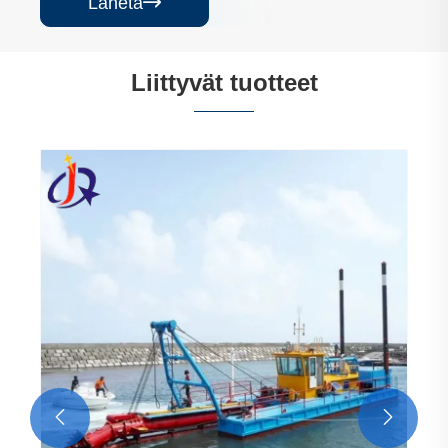
Lähetä

Liittyvät tuotteet

