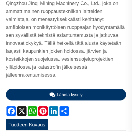
Qingzhou Jinqi Mining Machinery Co., Ltd., joka on
ammattimainen ruoppaustekniikan laitteiden
valmistaja, on menestyksekkäästi kehittänyt
amfibioisen monikäyttöisen ruoppaajan hyödyntämällä
sen syvällistä teknistä asiantuntemusta ja jatkuvaa
innovaatiokykyä. Tällä hetkellä tätä alusta käytetään
laajasti kaupunkien jokien hoidossa, järvien ja
kosteikkojen suojelussa, vesiensuojeluprojektien
ylläpidossa ja katastrofin jälkeisessä
jälleenrakentamisessa.
Lähetä kysely
Facebook
X
WhatsApp
Pinterest
LinkedIn
Share
Tuotteen Kuvaus