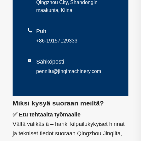
Qingzhou City, Shandongin
maakunta, Kiina

Puh
+86-19157129333

Sähköposti
pennliu@jinqimachinery.com
Miksi kysyä suoraan meiltä?
✅ Etu tehtaalta työmaalle
Vältä välikäsiä – hanki kilpailukykyiset hinnat
ja tekniset tiedot suoraan Qingzhou Jinqilta,